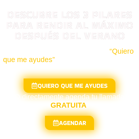
DESCUBRE LOS 3 PILARES
PARA RENDIR AL MÁXIMO
DESPUÉS DEL VERANO
Escríbeme un mensaje diciendo
“Quiero
que me ayudes”
y me pondré en contacto
contigo lo antes posible
QUIERO QUE ME AYUDES
O directamente agenda tu llamada
GRATUITA
AGENDAR