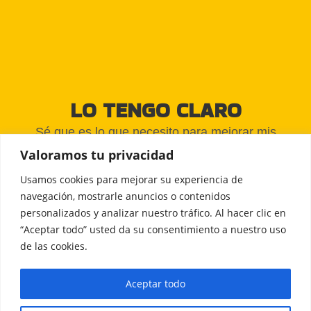
LO TENGO CLARO
Sé que es lo que necesito para mejorar mis
Valoramos tu privacidad
resultados deportivos y llevarlos a un nivel
extraordinario de rendimiento.
Usamos cookies para mejorar su experiencia de
navegación, mostrarle anuncios o contenidos
personalizados y analizar nuestro tráfico. Al hacer clic en
AGENDAR MI
LLAMADA GRATUITA
“Aceptar todo” usted da su consentimiento a nuestro uso
de las cookies.
Aceptar todo