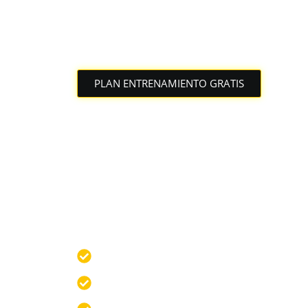
PLAN ENTRENAMIENTO GRATIS
Mejora tu tiemp
semanas
Estás a punto de empezar un protocolo de
a recortar hasta 1 minuto en tu 5K en s
imaginas.
Mejora tus marcas, supera el estanca
Entrena de manera eficiente