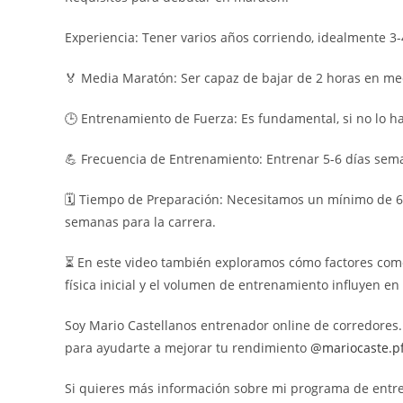
Experiencia: Tener varios años corriendo, idealmente 3
🏅 Media Maratón: Ser capaz de bajar de 2 horas en me
🕒 Entrenamiento de Fuerza: Es fundamental, si no lo h
💪 Frecuencia de Entrenamiento: Entrenar 5-6 días seman
🗓️ Tiempo de Preparación: Necesitamos un mínimo de 6
semanas para la carrera.
⏳ En este video también exploramos cómo factores como l
física inicial y el volumen de entrenamiento influyen en
Soy Mario Castellanos entrenador online de corredores
para ayudarte a mejorar tu rendimiento
⁠⁠⁠⁠ @mariocaste.pf⁠⁠⁠
Si quieres más información sobre mi programa de ent