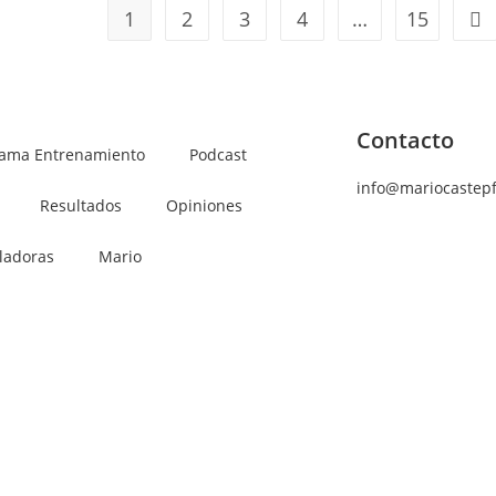
1
2
3
4
…
15
Contacto
rama Entrenamiento
Podcast
info@mariocastep
Resultados
Opiniones
ladoras
Mario