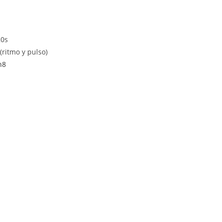
0s⁠⁠
ritmo y pulso)
h8