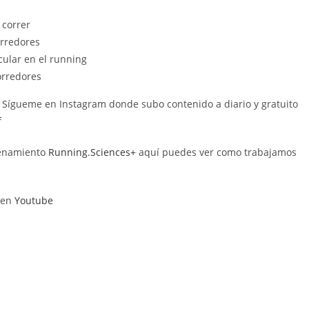
 correr
orredores
ular en el running
orredores
. Sígueme en Instagram donde subo contenido a diario y gratuito
⁠
renamiento
⁠⁠⁠Running.Sciences+⁠⁠⁠
aquí puedes ver como trabajamos
n en
⁠⁠Youtube⁠