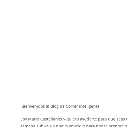
¡Bienvenidos al Blog de Correr Inteligente!
Soy Mario Castellanos y quiero ayudarte para que seas u
semana subiré un nuevo episodio para poder proporcion